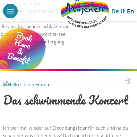
Menu
De
It
En
Book
Here
&
Benefit
Das schwimmende Konzert
Ich war mal wieder auf Erkundungstour für euch und na da
schau her was ist denn das? Da habe ich doch glatt eine