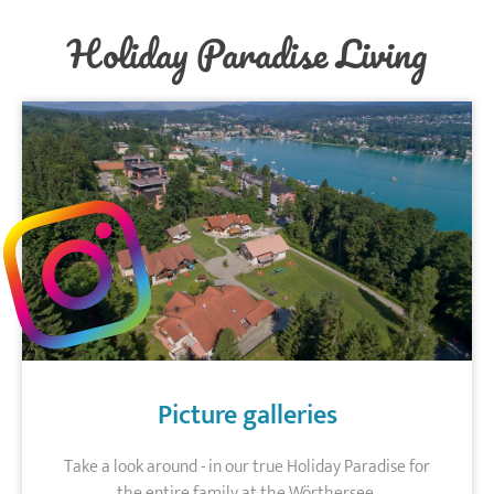
Holiday Paradise Living
Picture galleries
Take a look around - in our true Holiday Paradise for
the entire family at the Wörthersee.