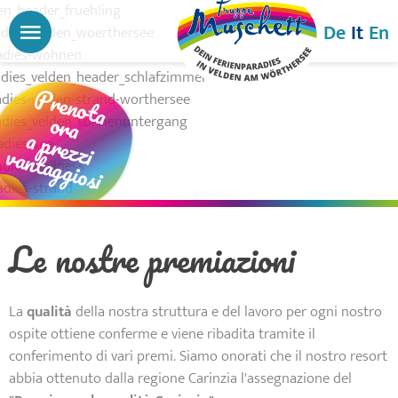
MENU
De
It
En
Prenota
ora
a prezzi
vantaggiosi
Le nostre premiazioni
La
qualità
della nostra struttura e del lavoro per ogni nostro
ospite ottiene conferme e viene ribadita tramite il
conferimento di vari premi. Siamo onorati che il nostro resort
abbia ottenuto dalla regione Carinzia l'assegnazione del